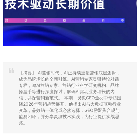
【摘要】
AI营销时代，AI正持续重塑营销底层逻辑，
成为品牌增长的全新引擎。AI营销专家灵狐特设对话
专栏，邀AI营销专家、营销行业科学研究机构、品牌
操盘手等进行深度探讨，解码AI驱动业务增长的内
核，共探营销新范式。 本期，灵狐CEO金羽中专访围
绕2026年营销趋势展开。他指出AI与大数据驱动行业
变革，品效销一体化成必然选择，GEO需聚焦合规与
监测闭环，并分享灵狐技术实践，为行业提供实战思
路。