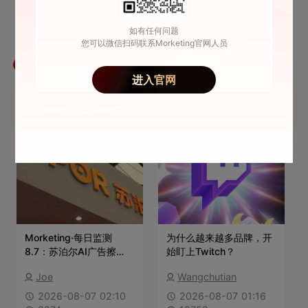
如有任何问题
您可以微信扫码联系Morketing官网人员
最新文章
进入官网
Morketing·每日监测
为什么越来越多品牌，开
8.7：苏泊尔AI广告擦
始盯上Twitch？
边；小红书布局AI社交方
Joe
Wangchutian
向；阿里云Agent开启商
业化收费；baby sheep
2026-08-07 02:10
2026-08-07 01:16
安睡裤广告引众怒