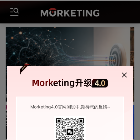
广告费花得值不值，没人说得清？一份实战手册破解归因困局
红果亦是果，广告也过
Morketing4.0官网测试中,期待您的反馈~
报告
课程