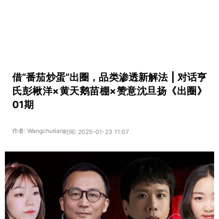
借“番茄炒蛋”出圈，品类渗透新解法 | 对话亨
氏彭楸洋×黄天鹅苗棚×赞意沈旦扬《出圈》
01期
作者: Wangchutian
时间: 2025-01-23 11:07