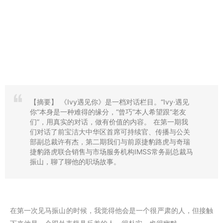
【摘要】
《Ivy遇见你》是一档对话栏目。“Ivy·遇见
你”本身是一种难得的缘分，“曾巧”本人希望跟“老友
们”，用真实的对话，做有价值的内容。 在第一期我
们对话了前宝洁大中华区首席可持续官、传播与公关
部副总裁许有杰，第二期我们与前原捷豹路虎与奇瑞
捷豹路虎联合销售与市场服务机构IMSS常务副总裁马
振山，聊了聊他的职场故事。
在第一次见马振山的时候，我觉得他会是一个很严肃的人，但接触