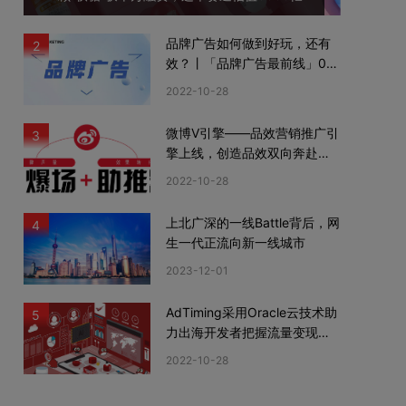
品牌广告如何做到好玩，还有
2
效？丨「品牌广告最前线」02
期
2022-10-28
微博V引擎——品效营销推广引
3
擎上线，创造品效双向奔赴新
机遇
2022-10-28
上北广深的一线Battle背后，网
4
生一代正流向新一线城市
2023-12-01
AdTiming采用Oracle云技术助
5
力出海开发者把握流量变现新
机遇
2022-10-28