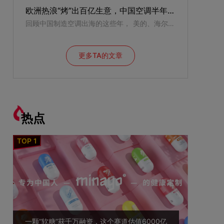
欧洲热浪“烤”出百亿生意，中国空调半年狂卖37亿美元
回顾中国制造空调出海的这些年， 美的、海尔、格力、海信......有人三年磨一款产品，有人十几年布一张渠道网，有人押注技术法规，有人砸钱营销。2026年的欧洲热浪，像一面放大镜，照出了中国空调出海的集体爆发，也照出了各家的出海底牌。
更多TA的文章
热点
一颗“软糖”获千万融资，这个赛道估值6000亿