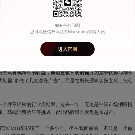
如有任何问题
您可以微信扫码联系Morketing官网人员
进入官网
个案例看浅了。百威集团这次获奖，还有一个更关键的信息：
近年
内生式有机增长的转型，而创意被它明确提升为竞争优势与增长
周期里“多做了几支漂亮广告”，而是在增长逻辑切换之后，把创
一个并不轻松的行业周期里。过去一年，无论是中国市场消费情
降、高端消费承压等挑战，都让品牌增长变得越来越难。
官(CMO)车祁聊了一个多小时。坐在我面前的，不只是一个做