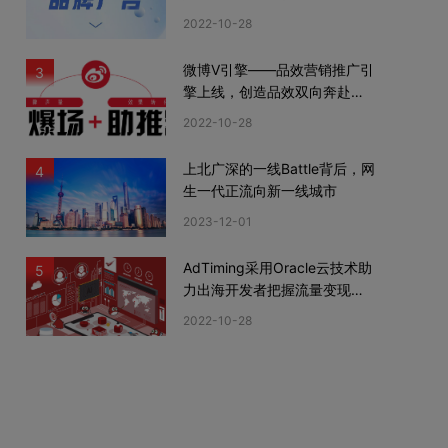
期
2022-10-28
微博V引擎——品效营销推广引
3
擎上线，创造品效双向奔赴新
机遇
2022-10-28
上北广深的一线Battle背后，网
4
生一代正流向新一线城市
2023-12-01
AdTiming采用Oracle云技术助
5
力出海开发者把握流量变现新
机遇
2022-10-28