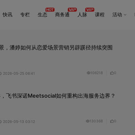
快讯
专栏
生态
商务通
人脉
课程
活动
景，潘婷如何从恋爱场景营销另辟蹊径持续突围
106218
0
2026-05-25 06:41
ES，飞书深诺Meetsocial如何重构出海服务边界？
130368
0
2026-05-13 03:12