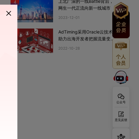
上北广深的一线Battle背后，
4
网生一代正流向新一线城市
2023-12-01
AdTiming采用Oracle云技术
5
助力出海开发者把握流量变现
新机遇
2022-10-28
公众号
意见反馈
TOP