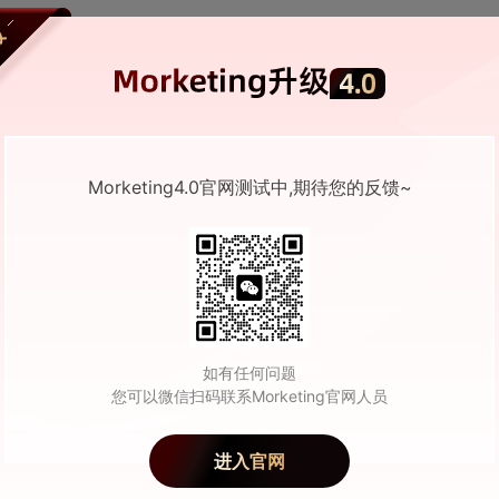
g每日监测4.20：Deepseek被曝首次启动融资；小
命CTO
27174
0
2026-04-20 02:19
Morketing4.0官网测试中,期待您的反馈~
ng每日监测4.3：优思益事件持续发酵；抖音生活服务
整；智界官宣郭锐为董事长兼CEO
53928
0
2026-04-03 03:30
如有任何问题
您可以微信扫码联系Morketing官网人员
殷唯：出海的最大误区，是把品牌当成“有钱再
进入官网