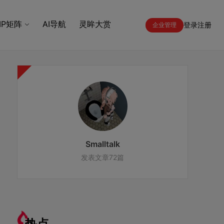
IP矩阵
AI导航
灵眸大赏
登录
注册
企业管理
Smalltalk
发表文章72篇
热点