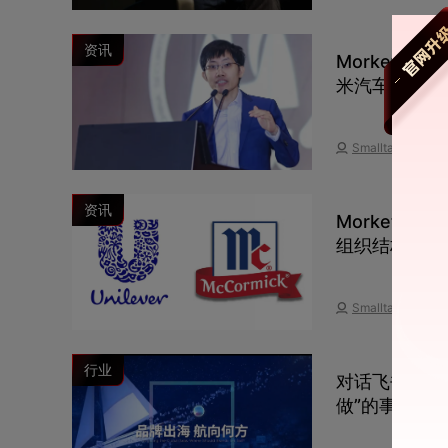
资讯
Morketin
米汽车首次任
Smalltalk
资讯
Morketi
组织结构大调
Smalltalk
行业
对话飞书深诺
做”的事