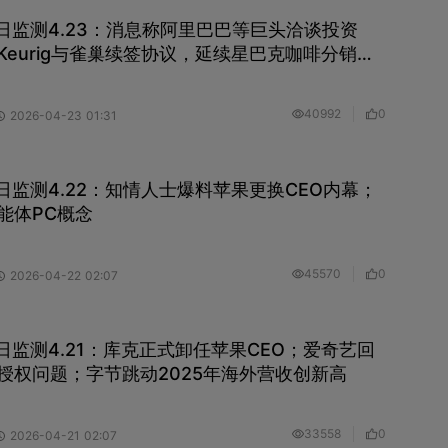
ng每日监测4.23：消息称阿里巴巴等巨头洽谈投资
k；Keurig与雀巢续签协议，延续星巴克咖啡分销合
果地图发布是“首个重大错误”
40992
0
2026-04-23 01:31
ng每日监测4.22：知情人士爆料苹果更换CEO内幕；
能体PC概念
45570
0
2026-04-22 02:07
ng每日监测4.21：库克正式卸任苹果CEO；爱奇艺回
象授权问题；字节跳动2025年海外营收创新高
33558
0
2026-04-21 02:07