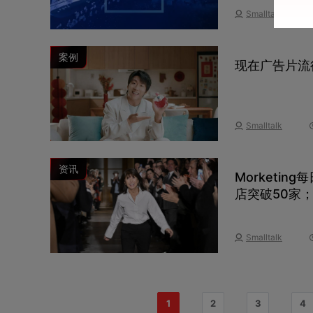
Smalltalk
案例
现在广告片流
Smalltalk
资讯
Morketi
店突破50家
Smalltalk
1
2
3
4