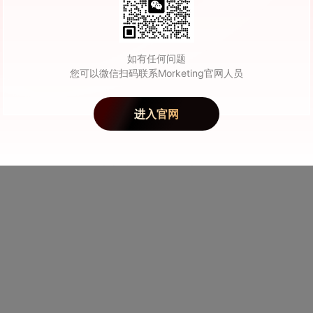
a Lake)在一次采访谈到，如果一个人没有收到他喜欢的东西，他就会停止使用S
，留住用户。
如有任何问题
您可以微信扫码联系Morketing官网人员
的反馈数据，不断把算法模型调教好，让它更符合用户兴趣偏好，帮助用户感
挖掘，该企业的董事会中技术人员占比35%，Netflix数据科学与工
进入官网
并担任其首席算法官。
x的一举一动。可见，数据算法是其核心产品服务，是塑造品牌价值的核心。