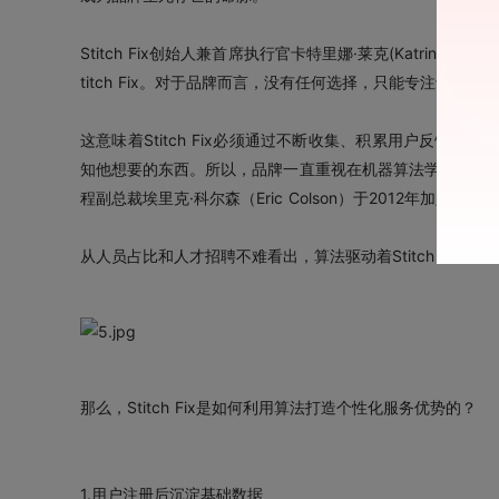
Stitch Fix创始人兼首席执行官卡特里娜·莱克(Katrin
titch Fix。对于品牌而言，没有任何选择，只能专注于数据
这意味着Stitch Fix必须通过不断收集、积累用户反馈
知他想要的东西。所以，品牌一直重视在机器算法学习上的投入和
程副总裁埃里克·科尔森（Eric Colson）于2012年加入，
从人员占比和人才招聘不难看出，算法驱动着Stitch Fi
那么，Stitch Fix是如何利用算法打造个性化服务优势的？
1.用户注册后沉淀基础数据