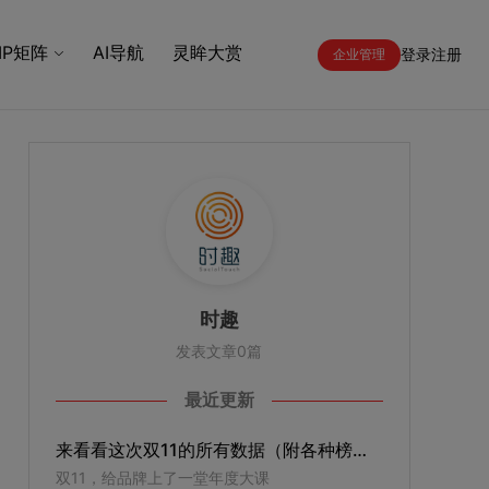
IP矩阵
AI导航
灵眸大赏
登录
注册
企业管理
时趣
发表文章0篇
最近更新
来看看这次双11的所有数据（附各种榜单）
双11，给品牌上了一堂年度大课