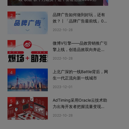
品牌广告如何做到好玩，还有
2
效？丨「品牌广告最前线」02
期
2022-10-28
微博V引擎——品效营销推广引
3
擎上线，创造品效双向奔赴新
机遇
2022-10-28
上北广深的一线Battle背后，网
4
生一代正流向新一线城市
2023-12-01
AdTiming采用Oracle云技术助
5
力出海开发者把握流量变现新
机遇
2022-10-28