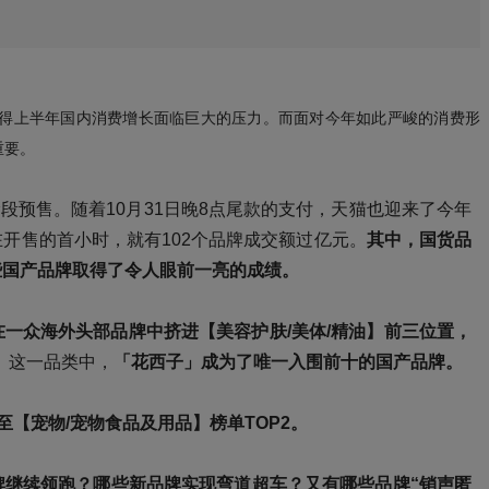
使得上半年国内消费增长面临巨大的压力。而面对今年如此严峻的消费形
重要。
阶段预售。随着10月31日晚8点尾款的支付，天猫也迎来了今年
开售的首小时，就有102个品牌成交额过亿元。
其中，国货品
些国产品牌取得了令人眼前一亮的成绩。
在一众海外头部品牌中挤进【美容护肤/美体/精油】前三位置，
】这一品类中，
「花西子」成为了唯一入围前十的国产品牌。
升至【宠物/宠物食品及用品】榜单TOP2。
牌继续领跑？哪些新品牌实现弯道超车？又有哪些品牌“销声匿