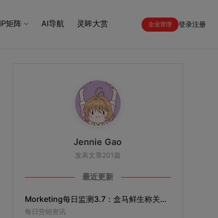
IP矩阵
AI导航
灵眸大赏
登录
注册
企业管理
Jennie Gao
发表文章201篇
最近更新
Morketing每日监测3.7：盒马鲜生称关店是正常淘汰尾部店；TikTok回应美议员要求字节165天内剥离TikTok；B站成立自研游戏发行部
每日营销资讯