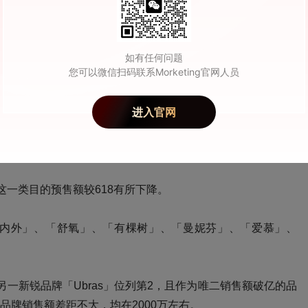
如有任何问题
您可以微信扫码联系Morketing官网人员
进入官网
这一类目的预售额较618有所下降。
WAI内外」、「舒氧」、「有棵树」、「曼妮芬」、「爱慕」、
一新锐品牌「Ubras」位列第2，且作为唯二销售额破亿的品
品牌销售额差距不大，均在2000万左右。