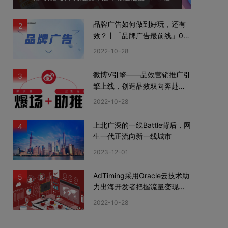
品牌广告如何做到好玩，还有
2
效？丨「品牌广告最前线」02
期
2022-10-28
微博V引擎——品效营销推广引
3
擎上线，创造品效双向奔赴新
机遇
2022-10-28
上北广深的一线Battle背后，网
4
生一代正流向新一线城市
2023-12-01
AdTiming采用Oracle云技术助
5
力出海开发者把握流量变现新
机遇
2022-10-28