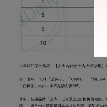
今年双11第一阶段，【女士内衣/男士内衣/家居服】
前十名中，包括「蕉内」、「Ubras」、「NEI
「奶糖派」在内，国产品牌占据8席。
其中，新锐品牌「蕉内」以直逼2亿的预售额领跑，另
牌，二者的销售额远超同品类其他品牌。第5-10名的