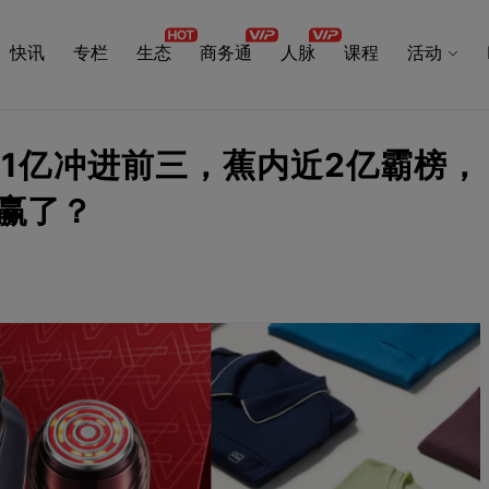
快讯
专栏
生态
商务通
人脉
课程
活动
11亿冲进前三，蕉内近2亿霸榜，
谁赢了？