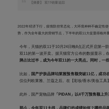
【摘要】
双11销量追踪
2022年经济下行，疫情防控常态化，大环境种种不确定性
势，作为全年最大的营销节点，下半年的双11大促显得格外
今年，天猫的双11于10月24日晚8点正式开启第一
双11的第一波开卖。据天猫官方公布的数据显示，在
牌占比过半，成为今年双11的一大亮点。同时，一
比如，
国产护肤品牌珀莱雅预售额突破11亿，成功
仅位列欧莱雅、兰蔻之后。在【彩妆/香水/美妆工具
此外，国产宠物品牌
「PIDAN」以4千万预售额上
那么，今年双11大战，品牌们的成绩如何？哪些品