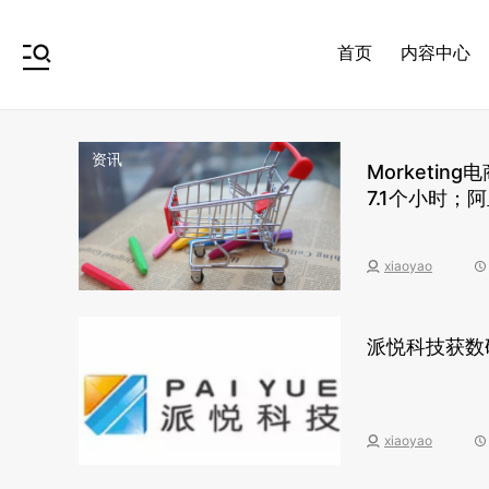
首页
内容中心
资讯
Morketi
7.1个小时
烊活动
xiaoyao
热点
派悦科技获数
xiaoyao