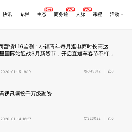
快讯
专栏
生态
商务通
人脉
课程
活动
ng电商营销1.16监测：小镇青年每月逛电商时长高达
；阿里国际站迎战3月新贸节，开启直通车春节不打
343812
0
2020-01-15 18:19
码视讯领投千万级融资
323022
0
2020-01-14 16:27