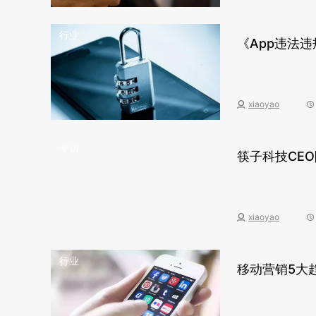
行业
《App违法
xiaoyao
专访
筷子科技CE
xiaoyao
行业
移动营销5大