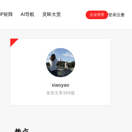
IP矩阵
AI导航
灵眸大赏
登录
注册
企业管理
xiaoyao
发表文章389篇
热点