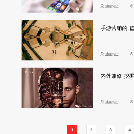
xiaoyao
行业
手游营销的“盗
xiaoyao
行业
内外兼修 挖掘
xiaoyao
1
2
3
4