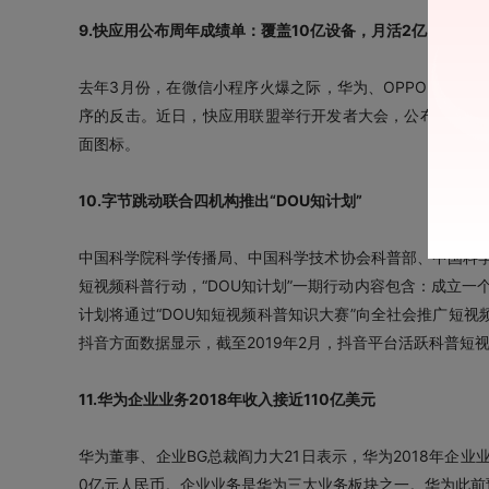
9.快应用公布周年成绩单：覆盖10亿设备，月活2亿
去年3月份，在微信小程序火爆之际，华为、OPPO、viv
序的反击。近日，快应用联盟举行开发者大会，公布了一周年
面图标。
10.字节跳动联合四机构推出“DOU知计划”
中国科学院科学传播局、中国科学技术协会科普部、中国科学
短视频科普行动，“DOU知计划”一期行动内容包含：成立
计划将通过“DOU知短视频科普知识大赛”向全社会推广短视
抖音方面数据显示，截至2019年2月，抖音平台活跃科普短
11.华为企业业务2018年收入接近110亿美元
华为董事、企业BG总裁阎力大21日表示，华为2018年企业
0亿元人民币。企业业务是华为三大业务板块之一。华为此前预计