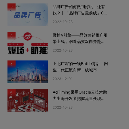
品牌广告如何做到好玩，还有
2
效？丨「品牌广告最前线」02
期
2022-10-28
微博V引擎——品效营销推广引
3
擎上线，创造品效双向奔赴新
机遇
2022-10-28
上北广深的一线Battle背后，网
4
生一代正流向新一线城市
2023-12-01
AdTiming采用Oracle云技术助
5
力出海开发者把握流量变现新
机遇
2022-10-28