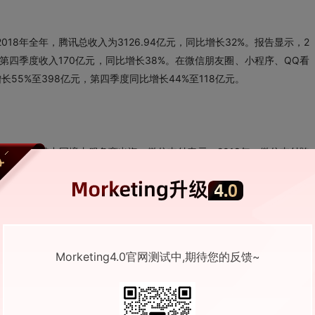
2018年全年，腾讯总收入为3126.94亿元，同比增长32%。报告显示，2
；第四季度收入170亿元，同比增长38%。在微信朋友圈、小程序、QQ看
5%至398亿元，第四季度同比增长44%至118亿元。
政策，支持中国境内服务商出海。微信支付表示，2018年，微信支付跨
00%，服务商数量同比增长300%，商户数量同比增长700%。截至目
入，支持16个币种直接交易。
Morketing4.0官网测试中,期待您的反馈~
朕惊视频”，运营主体为成都分享信息有限公司，实际控股股东为小米科
视听许可证的企业：九维宽频，而这对于短视频、直播等业务是一个必不
月15日到期，这意味着朕惊视频App或许还存在着资质风险。