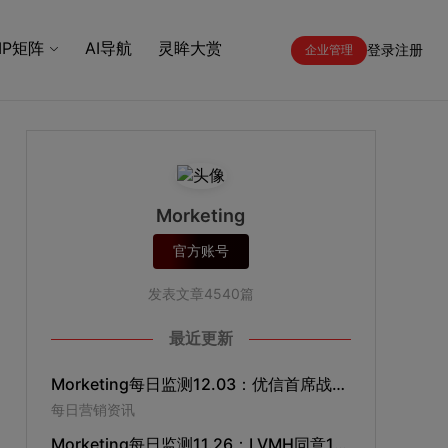
IP矩阵
AI导航
灵眸大赏
登录
注册
企业管理
Morketing
官方账号
发表文章4540篇
最近更新
Morketing每日监测12.03：优信首席战略官井文兵辞职；小米12月9日进入日本市场； “360推广”升级为“360智慧商业”；现代汽车成立北京创新中心
每日营销资讯
Morketing每日监测11.26：LVMH同意162亿美元现金收购蒂芙尼；滴滴快车加装车载屏幕，强化广告分发能力；亚马逊将在拼多多开设店铺；萧敬腾代言气象局