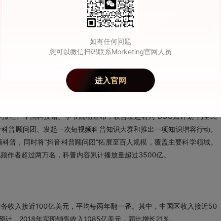
o、小米等主流智能手机厂商联合成立了快应用联盟，被视为是对微信小程
如有任何问题
您可以微信扫码联系Morketing官网人员
成绩单：覆盖10亿设备、月活2亿、打开快应用20亿次、留存1亿个桌
进入官网
报社、中国科技馆、字节跳动宣布，联合发起名为“DOU知计划”的全民
一个科普顾问团、发起一次短视频科普知识大赛和推出一项知识增容行动。
频科普，同时将“抖音科普顾问团”拓展至百人规模，覆盖主要科学领域。
视频作者超过两万名，科普内容累计播放量超过3500亿。
业务收入接近100亿美元，平均每两年翻一番。其中，中国区收入接近50
，2018年实现销售收入1085亿美元，同比增长21%。