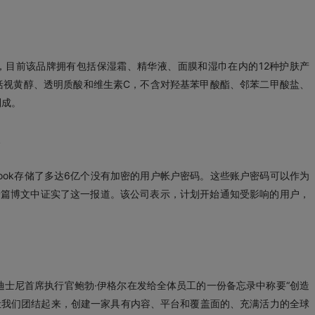
品牌，目前该品牌拥有包括保湿霜、精华液、面膜和湿巾在内的12种护肤产
括视黄醇、透明质酸和维生素C，不含对羟基苯甲酸酯、邻苯二甲酸盐、
制成。
acebook存储了多达6亿个没有加密的用户帐户密码。这些账户密码可以作为
在一篇博文中证实了这一报道。该公司表示，计划开始通知受影响的用户，
迪士尼首席执行官鲍勃·伊格尔在发给全体员工的一份备忘录中称要“创造
让我们团结起来，创建一家具有内容、平台和覆盖面的、充满活力的全球