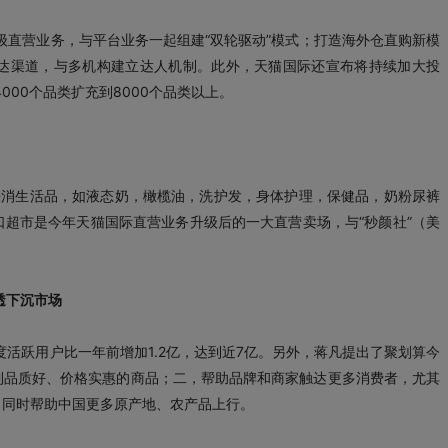
级直营业务，与平台业务一起组建“双轮驱动”模式；打造海外仓直购新模
达渠道，与多机构建立达人机制。此外，天猫国际还宣布将持续加大投
000个品类扩充到8000个品类以上。
快消生活品，如液态奶，橄榄油，洗护发，身体护理，保健品，奶粉尿裤
超市是今年天猫国际直营业务升级后的一大直营卖场，与“秒颜社”（美
透下沉市场
度活跃用户比一年前增加1.2亿，达到近7亿。另外，蒋凡提出了聚划算今
到品质好、价格实惠的商品；二，帮助品牌和商家触达更多消费者，尤其
，同时帮助中国更多原产地、农产品上行。