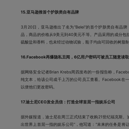
15.亚马逊推首个护肤类自有品牌
3月20日，亚马逊推出了名为“Belei”的首个护肤类自有
品，商品的价格从9美元到40美元不等。产品采用的成分包
硫酸盐和香料，也未经过动物试验，瓶子均由可回收的树脂
16.Facebook再爆隐私丑闻，6亿用户密码可被员工随意读取
据网络安全记者Brian Krebs周四发布的一份报告称，F
纯文本，给该公司成千上万的公司员工查看。Facebook
以便他们更改密码。
17.迪士尼CEO发全员信：打造全球首屈一指娱乐公司
据外媒报道，迪士尼在周三正式结束了收购21世纪福克斯。
出世界上首屈一指的娱乐公司”，他写道：“未来的任务是将